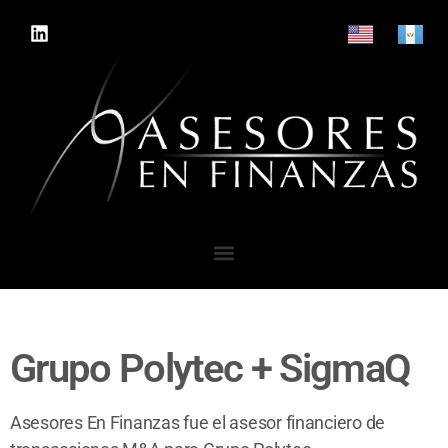
Grupo Polytec + SigmaQ
Asesores En Finanzas fue el asesor financiero de